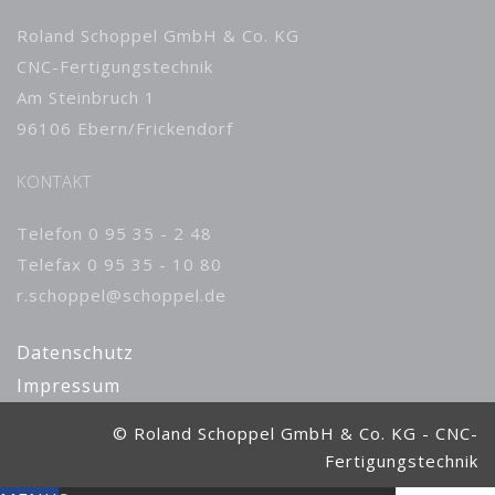
Roland Schoppel GmbH & Co. KG
CNC-Fertigungstechnik
Am Steinbruch 1
96106 Ebern/Frickendorf
KONTAKT
Telefon 0 95 35 - 2 48
Telefax 0 95 35 - 10 80
r.schoppel@schoppel.de
Datenschutz
Impressum
© Roland Schoppel GmbH & Co. KG - CNC-
Fertigungstechnik