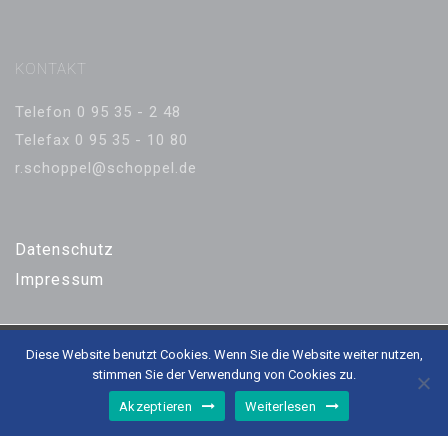
KONTAKT
Telefon 0 95 35 - 2 48
Telefax 0 95 35 - 10 80
r.schoppel@schoppel.de
Datenschutz
Impressum
© Roland Schoppel GmbH
Diese Website benutzt Cookies. Wenn Sie die Website weiter nutzen,
& Co. KG - CNC-
stimmen Sie der Verwendung von Cookies zu.
Fertigungstechnik
Akzeptieren
Weiterlesen