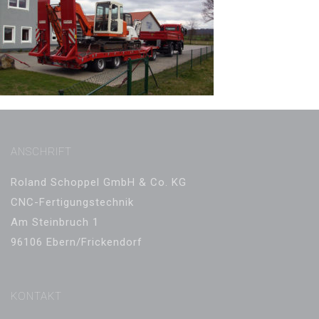
ANSCHRIFT
Roland Schoppel GmbH & Co. KG
CNC-Fertigungstechnik
Am Steinbruch 1
96106 Ebern/Frickendorf
KONTAKT