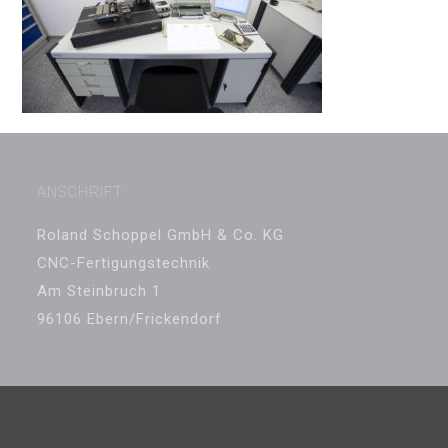
ANSCHRIFT
Roland Schoppel GmbH & Co. KG
CNC-Fertigungstechnik
Am Steinbruch 1
96106 Ebern/Frickendorf